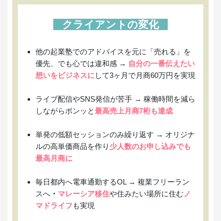
クライアントの変化
他の起業塾でのアドバイスを元に「売れる」を
優先、でも心では違和感 →
自分の一番伝えたい
想いをビジネスに
して3ヶ月で月商60万円を実現
ライブ配信やSNS発信が苦手 → 稼働時間を減ら
しながらポンッと
最高売上月商7桁も達成
単発の低額セッションのみ繰り返す →
オリジナ
ルの高単価商品を作り
少人数のお申し込みでも
最高月商に
毎日都内へ電車通勤するOL → 複業フリーラン
スへ
・
マレーシア移住
や住みたい場所に住む
ノ
マドライフ
も実現