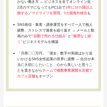
かない働き方 → ビジネスを全てオンライン化・
2児のママになってもPC1台で
1年に10カ国以上
旅するノマドライフを実現
、
3カ国海外移住
も
SNS発信・集客・講座運営をすべて一人で抱え
疲弊、ストレスで過食を繰り返す → メールと動
画のみで
“自動で売れる仕組み”
と
”無理なく続
く”
ビジネスモデルを構築
「月商〇〇万円」「億女」数字や実績ばかり追
いかけるSNS女性起業の世界に疲弊 →
自分が本
当に大切にしたいこと、心から美しいと思うこ
とを貫きながら
チームで複数事業展開＆京都で
カフェ店舗
もオープン