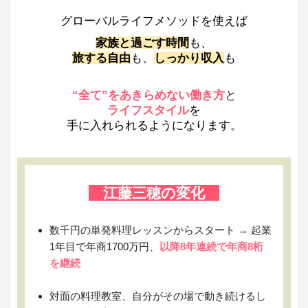
グローバルライフメソッドを使えば
家族と過ごす時間
も、
旅する自由
も、
しっかり収入
も
“全て”をあきらめない働き方
と
ライフスタイル
を
手に入れられるようになります。
江藤三穂の変化
数千円の単発料理レッスンからスタート → 起業
1年目で年商1700万円、
以降8年連続で年商8桁
を継続
対面の料理教室、自分がその場で動き続けるし